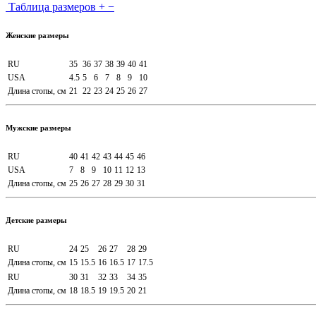
Таблица размеров
+
−
Женские размеры
RU
35
36
37
38
39
40
41
USA
4.5
5
6
7
8
9
10
Длина стопы, см
21
22
23
24
25
26
27
Мужские размеры
RU
40
41
42
43
44
45
46
USA
7
8
9
10
11
12
13
Длина стопы, см
25
26
27
28
29
30
31
Детские размеры
RU
24
25
26
27
28
29
Длина стопы, см
15
15.5
16
16.5
17
17.5
RU
30
31
32
33
34
35
Длина стопы, см
18
18.5
19
19.5
20
21