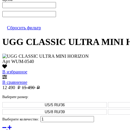
Сбросить фильтр
UGG CLASSIC ULTRA MINI
Арт
WUM-0540
В избранное
В сравнение
12 490
15 490
p
p
Выберите размер:
US/5 RU/36
US/8 RU/39
Выберите количество: