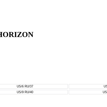
 HORIZON
US/6 RU/37
US
US/9 RU/40
US