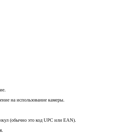
ие.
ение на использование камеры.
икул (обычно это код UPC или EAN).
я.