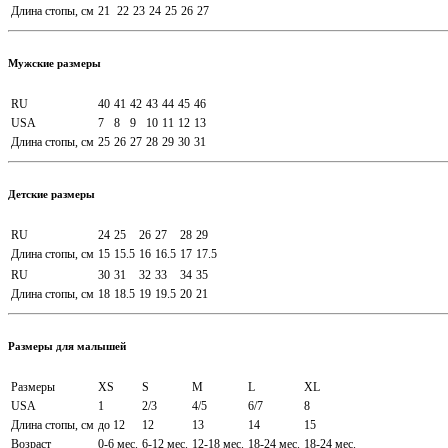
Длина стопы, см
21
22
23
24
25
26
27
Мужские размеры
RU
40
41
42
43
44
45
46
USA
7
8
9
10
11
12
13
Длина стопы, см
25
26
27
28
29
30
31
Детские размеры
RU
24
25
26
27
28
29
Длина стопы, см
15
15.5
16
16.5
17
17.5
RU
30
31
32
33
34
35
Длина стопы, см
18
18.5
19
19.5
20
21
Размеры для малышей
Размеры
XS
S
M
L
XL
USA
1
2/3
4/5
6/7
8
Длина стопы, см
до 12
12
13
14
15
Возраст
0-6 мес.
6-12 мес.
12-18 мес.
18-24 мес.
18-24 мес.