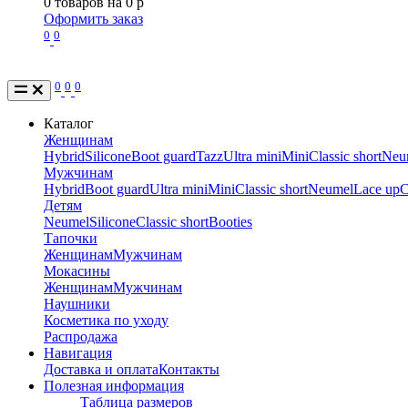
0
товаров на
0
p
Оформить заказ
0
0
0
0
0
Каталог
Женщинам
Hybrid
Silicone
Boot guard
Tazz
Ultra mini
Mini
Classic short
Neu
Мужчинам
Hybrid
Boot guard
Ultra mini
Mini
Classic short
Neumel
Lace up
C
Детям
Neumel
Silicone
Classic short
Booties
Тапочки
Женщинам
Мужчинам
Мокасины
Женщинам
Мужчинам
Наушники
Косметика по уходу
Распродажа
Навигация
Доставка и оплата
Контакты
Полезная информация
Таблица размеров