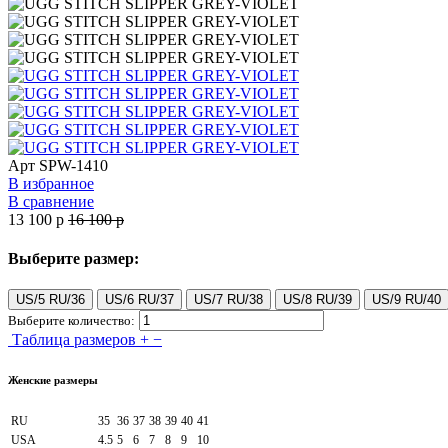
Арт
SPW-1410
В избранное
В сравнение
13 100
p
16 100
p
Выберите размер:
US/5 RU/36
US/6 RU/37
US/7 RU/38
US/8 RU/39
US/9 RU/40
Выберите количество:
Таблица размеров
+
−
Женские размеры
RU
35
36
37
38
39
40
41
USA
4.5
5
6
7
8
9
10