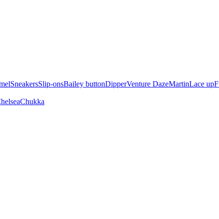
mel
Sneakers
Slip-ons
Bailey button
Dipper
Venture Daze
Martin
Lace up
F
helsea
Chukka