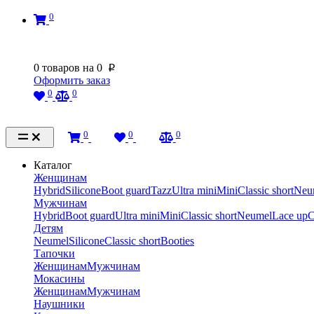
0
0
товаров на
0
p
Оформить заказ
0
0
0
0
0
Каталог
Женщинам
Hybrid
Silicone
Boot guard
Tazz
Ultra mini
Mini
Classic short
Neu
Мужчинам
Hybrid
Boot guard
Ultra mini
Mini
Classic short
Neumel
Lace up
C
Детям
Neumel
Silicone
Classic short
Booties
Тапочки
Женщинам
Мужчинам
Мокасины
Женщинам
Мужчинам
Наушники