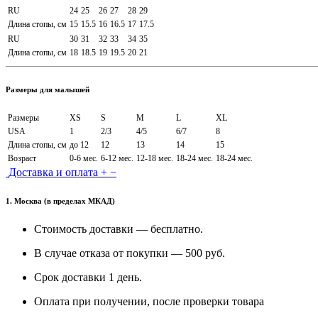
RU
24
25
26
27
28
29
Длина стопы, см
15
15.5
16
16.5
17
17.5
RU
30
31
32
33
34
35
Длина стопы, см
18
18.5
19
19.5
20
21
Размеры для малышей
Размеры
XS
S
M
L
XL
USA
1
2/3
4/5
6/7
8
Длина стопы, см
до 12
12
13
14
15
Возраст
0-6 мес.
6-12 мес.
12-18 мес.
18-24 мес.
18-24 мес.
Доставка и оплата
+
−
1. Москва (в пределах МКАД)
Стоимость доставки — бесплатно.
В случае отказа от покупки — 500 руб.
Срок доставки 1 день.
Оплата при получении, после проверки товара