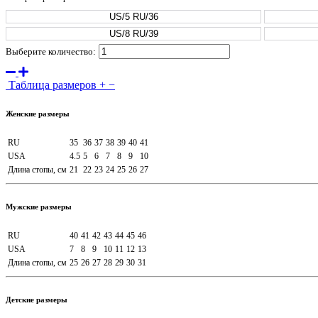
US/5 RU/36
US/8 RU/39
Выберите количество:
Таблица размеров
+
−
Женские размеры
RU
35
36
37
38
39
40
41
USA
4.5
5
6
7
8
9
10
Длина стопы, см
21
22
23
24
25
26
27
Мужские размеры
RU
40
41
42
43
44
45
46
USA
7
8
9
10
11
12
13
Длина стопы, см
25
26
27
28
29
30
31
Детские размеры