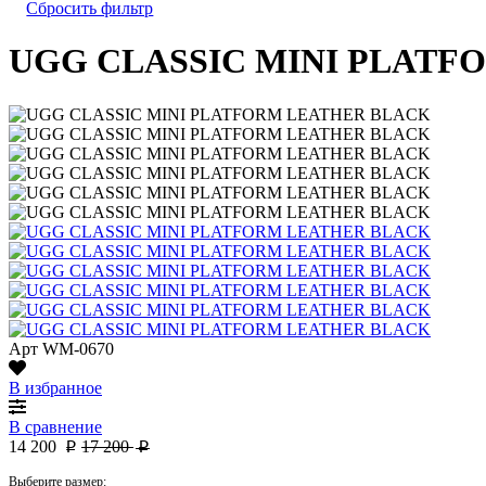
Сбросить фильтр
UGG CLASSIC MINI PLATF
Арт
WM-0670
В избранное
В сравнение
14 200
17 200
p
p
Выберите размер: