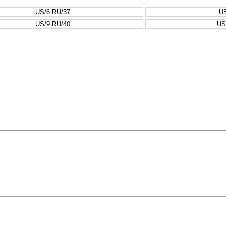
US/6 RU/37
US
US/9 RU/40
US