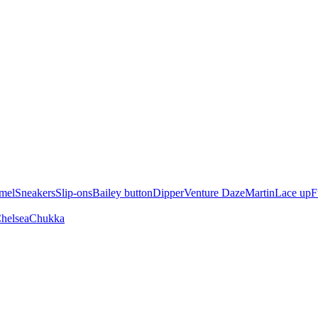
mel
Sneakers
Slip-ons
Bailey button
Dipper
Venture Daze
Martin
Lace up
F
helsea
Chukka