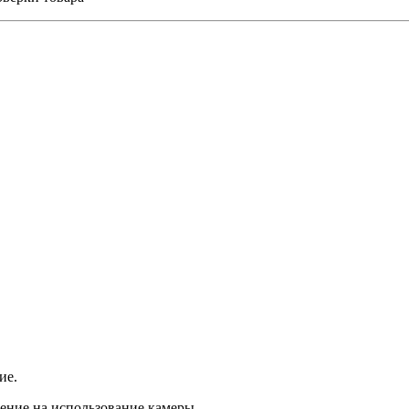
ие.
ение на использование камеры.