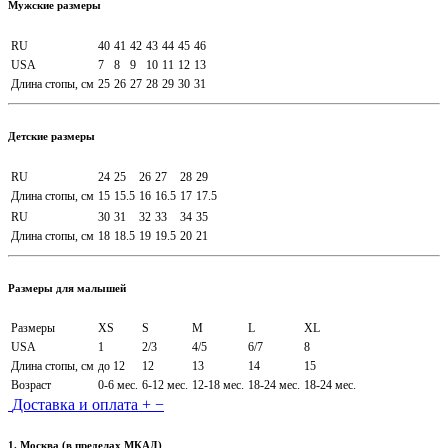
Мужские размеры
RU
40
41
42
43
44
45
46
USA
7
8
9
10
11
12
13
Длина стопы, см
25
26
27
28
29
30
31
Детские размеры
RU
24
25
26
27
28
29
Длина стопы, см
15
15.5
16
16.5
17
17.5
RU
30
31
32
33
34
35
Длина стопы, см
18
18.5
19
19.5
20
21
Размеры для малышей
Размеры
XS
S
M
L
XL
USA
1
2/3
4/5
6/7
8
Длина стопы, см
до 12
12
13
14
15
Возраст
0-6 мес.
6-12 мес.
12-18 мес.
18-24 мес.
18-24 мес.
Доставка и оплата
+
−
1. Москва (в пределах МКАД)