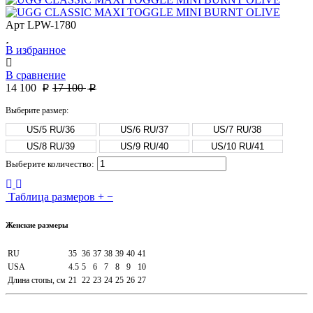
Арт
LPW-1780
В избранное
В сравнение
14 100
17 100
p
p
Выберите размер:
US/5 RU/36
US/6 RU/37
US/7 RU/38
US/8 RU/39
US/9 RU/40
US/10 RU/41
Выберите количество:
Таблица размеров
+
−
Женские размеры
RU
35
36
37
38
39
40
41
USA
4.5
5
6
7
8
9
10
Длина стопы, см
21
22
23
24
25
26
27