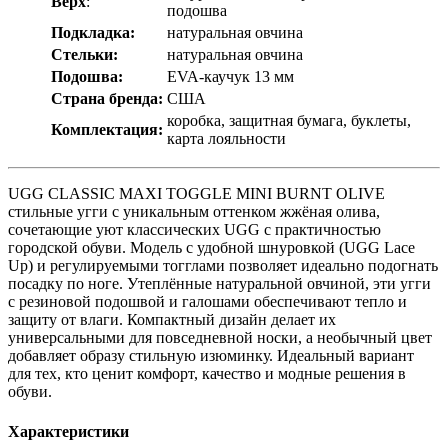
Верх
:
подошва
Подкладка:
натуральная овчина
Стельки:
натуральная овчина
Подошва:
EVA-каучук 13 мм
Страна бренда:
США
коробка, защитная бумага, буклеты,
Комплектация:
карта лояльности
UGG CLASSIC MAXI TOGGLE MINI BURNT OLIVE
стильные угги с уникальным оттенком жжёная олива,
сочетающие уют классических UGG с практичностью
городской обуви. Модель с удобной шнуровкой (UGG Lace
Up) и регулируемыми тогглами позволяет идеально подогнать
посадку по ноге. Утеплённые натуральной овчиной, эти угги
с резиновой подошвой и галошами обеспечивают тепло и
защиту от влаги. Компактный дизайн делает их
универсальными для повседневной носки, а необычный цвет
добавляет образу стильную изюминку. Идеальный вариант
для тех, кто ценит комфорт, качество и модные решения в
обуви.
Характеристики