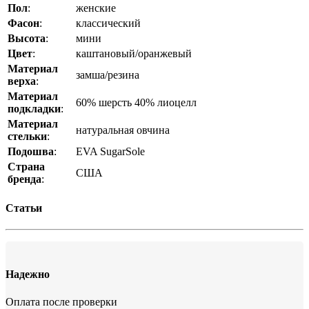
Пол
:
женские
образами.
Фасон
:
классический
Weather-ready комфорт
Высота
:
мини
Цвет
:
каштановый/оранжевый
Модель использует зимние материалы и weather-ready
Материал
замша/резина
решения, повышающие практичность в холодный сезон.
верха
:
Материал
Почему выбирают UGG Classic Mini
60% шерсть 40% лиоцелл
подкладки
:
Weather Orange
Материал
натуральная овчина
стельки
:
Подошва
:
EVA SugarSole
weather-ready конструкция;
удобная высота Mini;
Страна
США
натуральное утепление;
бренда
:
яркий Orange;
комфорт для города;
Статьи
современный lifestyle стиль.
FAQ
Mini Weather подходят для города?
Надежно
Да, модель особенно популярна для повседневной городской
Оплата после проверки