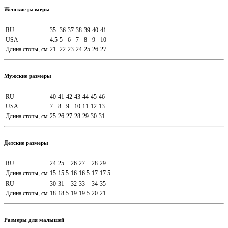
Женские размеры
RU
35
36
37
38
39
40
41
USA
4.5
5
6
7
8
9
10
Длина стопы, см
21
22
23
24
25
26
27
Мужские размеры
RU
40
41
42
43
44
45
46
USA
7
8
9
10
11
12
13
Длина стопы, см
25
26
27
28
29
30
31
Детские размеры
RU
24
25
26
27
28
29
Длина стопы, см
15
15.5
16
16.5
17
17.5
RU
30
31
32
33
34
35
Длина стопы, см
18
18.5
19
19.5
20
21
Размеры для малышей