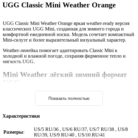
UGG Classic Mini Weather Orange
UGG Classic Mini Weather Orange яркая weather-ready версия
классических UGG Mini, созданная для зимнего города и
комфортной ежедневной носки. Модель сочетает компактный
Mini-силуэт и более выразительный визуальный характер.
Weather-линейка помогает адаптировать Classic Mini к
холодной и влажной погоде, сохраняя фирменное тепло и
мягкость UGG.
Mini Weather лёгкий зимний формат
UGG
Classic Mini остаются популярным выбором благодаря низкой
посадке и универсальности. Такая высота обеспечивает
свободу движения и удобство в городском ритме.
Характеристики
Orange яркий акцент зимнего гардероба
US/5 RU/36 , US/6 RU/37, US/7 RU/38 , US/8
Orange делает модель более динамичной и заметной. Такой
Размеры
:
RU/39, US/9 RU/40 , US/10 RU/41
оттенок особенно хорошо работает с casual и lifestyle-