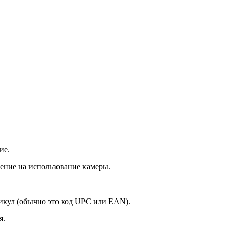
ие.
ение на использование камеры.
икул (обычно это код UPC или EAN).
я.