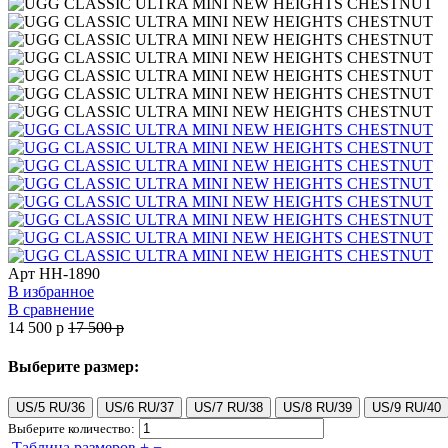
Арт
HH-1890
В избранное
В сравнение
14 500
p
17 500
p
Выберите размер:
US/5 RU/36
US/6 RU/37
US/7 RU/38
US/8 RU/39
US/9 RU/40
Выберите количество:
Таблица размеров
+
−