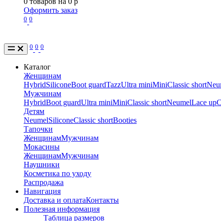
0
товаров на
0
p
Оформить заказ
0
0
0
0
0
Каталог
Женщинам
Hybrid
Silicone
Boot guard
Tazz
Ultra mini
Mini
Classic short
Neu
Мужчинам
Hybrid
Boot guard
Ultra mini
Mini
Classic short
Neumel
Lace up
C
Детям
Neumel
Silicone
Classic short
Booties
Тапочки
Женщинам
Мужчинам
Мокасины
Женщинам
Мужчинам
Наушники
Косметика по уходу
Распродажа
Навигация
Доставка и оплата
Контакты
Полезная информация
Таблица размеров