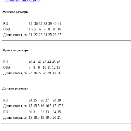
Женские размеры
RU
35
36
37
38
39
40
41
USA
4.5
5
6
7
8
9
10
Длина стопы, см
21
22
23
24
25
26
27
Мужские размеры
RU
40
41
42
43
44
45
46
USA
7
8
9
10
11
12
13
Длина стопы, см
25
26
27
28
29
30
31
Детские размеры
RU
24
25
26
27
28
29
Длина стопы, см
15
15.5
16
16.5
17
17.5
RU
30
31
32
33
34
35
Длина стопы, см
18
18.5
19
19.5
20
21