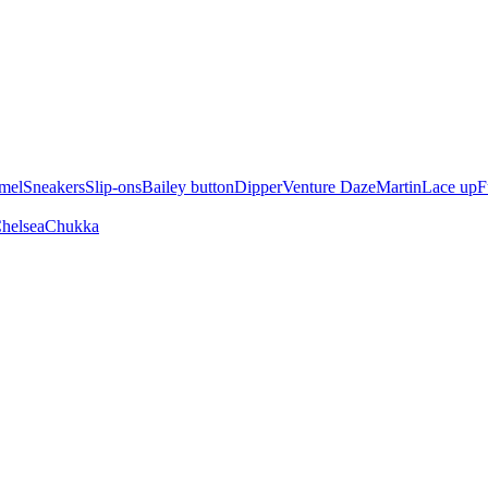
mel
Sneakers
Slip-ons
Bailey button
Dipper
Venture Daze
Martin
Lace up
F
helsea
Chukka