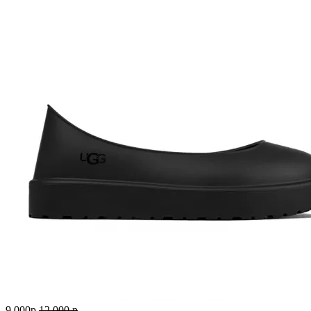
9 000
p
12 000
p