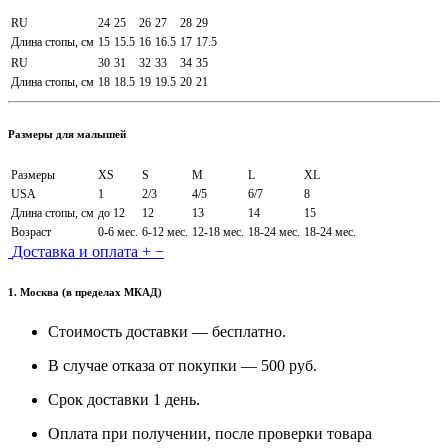
RU
24
25
26
27
28
29
Длина стопы, см
15
15.5
16
16.5
17
17.5
RU
30
31
32
33
34
35
Длина стопы, см
18
18.5
19
19.5
20
21
Размеры для малышей
Размеры
XS
S
M
L
XL
USA
1
2/3
4/5
6/7
8
Длина стопы, см
до 12
12
13
14
15
Возраст
0-6 мес.
6-12 мес.
12-18 мес.
18-24 мес.
18-24 мес.
Доставка и оплата
+
−
1. Москва (в пределах МКАД)
Стоимость доставки — бесплатно.
В случае отказа от покупки — 500 руб.
Срок доставки 1 день.
Оплата при получении, после проверки товара