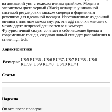
на домашний уют с технологичным дизайном. Модель в
элегантном цвете черный (Black) оснащена уникальной
системой регулировки запахом спереди и фирменным
ремешком для идеальной посадки. Изготовленные из двойной
овчины с плотным мехом внутри, эти ugg тапочки женские с
мехом дарят непревзойденное тепло и комфорт.
Футуристичный силуэт сочетает в себе наследие бренда и
современные тренды, создавая новый стандарт расслабления в
стиле high-tech.
Характеристики
US/5 RU/36 , US/6 RU/37, US/7 RU/38 , US/8
Размеры
:
RU/39, US/9 RU/40 , US/10 RU/41
Статьи
Надежно
Оплата после проверки