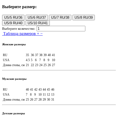
Выберите размер:
US/5 RU/36
US/6 RU/37
US/7 RU/38
US/8 RU/39
US/9 RU/40
US/10 RU/41
Выберите количество:
Таблица размеров
+
−
Женские размеры
RU
35
36
37
38
39
40
41
USA
4.5
5
6
7
8
9
10
Длина стопы, см
21
22
23
24
25
26
27
Мужские размеры
RU
40
41
42
43
44
45
46
USA
7
8
9
10
11
12
13
Длина стопы, см
25
26
27
28
29
30
31
Детские размеры