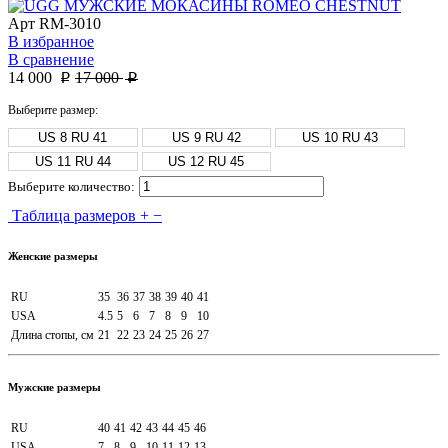
Арт
RM-3010
В избранное
В сравнение
14 000
17 000
p
p
Выберите размер:
US 8 RU 41
US 9 RU 42
US 10 RU 43
US 11 RU 44
US 12 RU 45
Выберите количество:
Таблица размеров
+
−
Женские размеры
RU
35
36
37
38
39
40
41
USA
4.5
5
6
7
8
9
10
Длина стопы, см
21
22
23
24
25
26
27
Мужские размеры
RU
40
41
42
43
44
45
46
USA
7
8
9
10
11
12
13