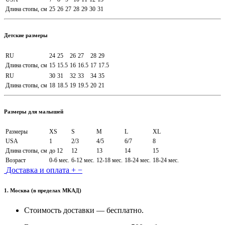
Длина стопы, см
25
26
27
28
29
30
31
Детские размеры
RU
24
25
26
27
28
29
Длина стопы, см
15
15.5
16
16.5
17
17.5
RU
30
31
32
33
34
35
Длина стопы, см
18
18.5
19
19.5
20
21
Размеры для малышей
Размеры
XS
S
M
L
XL
USA
1
2/3
4/5
6/7
8
Длина стопы, см
до 12
12
13
14
15
Возраст
0-6 мес.
6-12 мес.
12-18 мес.
18-24 мес.
18-24 мес.
Доставка и оплата
+
−
1. Москва (в пределах МКАД)
Стоимость доставки — бесплатно.