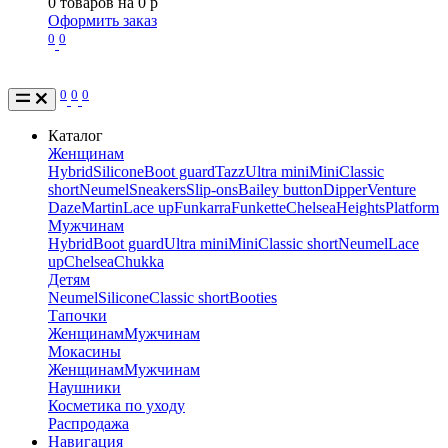
0
товаров на
0
p
Оформить заказ
0
0
0
0
0
Каталог
Женщинам
Hybrid
Silicone
Boot guard
Tazz
Ultra mini
Mini
Classic
short
Neumel
Sneakers
Slip-ons
Bailey button
Dipper
Venture
Daze
Martin
Lace up
Funkarra
Funkette
Chelsea
Heights
Platform
Мужчинам
Hybrid
Boot guard
Ultra mini
Mini
Classic short
Neumel
Lace
up
Chelsea
Chukka
Детям
Neumel
Silicone
Classic short
Booties
Тапочки
Женщинам
Мужчинам
Мокасины
Женщинам
Мужчинам
Наушники
Косметика по уходу
Распродажа
Навигация