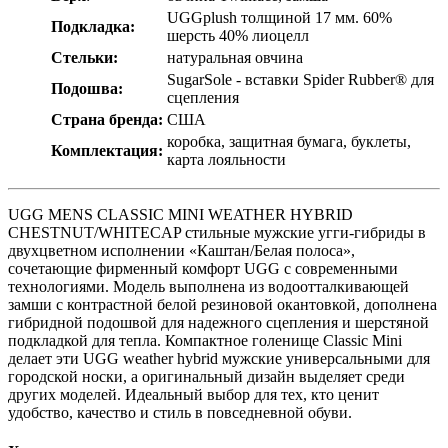
UGGplush толщиной 17 мм. 60%
Подкладка:
шерсть 40% лиоцелл
Стельки:
натуральная овчина
SugarSole - вставки Spider Rubber® для
Подошва:
сцепления
Страна бренда:
США
коробка, защитная бумага, буклеты,
Комплектация:
карта лояльности
UGG MENS CLASSIC MINI WEATHER HYBRID
CHESTNUT/WHITECAP стильные мужские угги-гибриды в
двухцветном исполнении «Каштан/Белая полоса»,
сочетающие фирменный комфорт UGG с современными
технологиями. Модель выполнена из водоотталкивающей
замши с контрастной белой резиновой окантовкой, дополнена
гибридной подошвой для надежного сцепления и шерстяной
подкладкой для тепла. Компактное голенище Classic Mini
делает эти UGG weather hybrid мужские универсальными для
городской носки, а оригинальный дизайн выделяет среди
других моделей. Идеальный выбор для тех, кто ценит
удобство, качество и стиль в повседневной обуви.