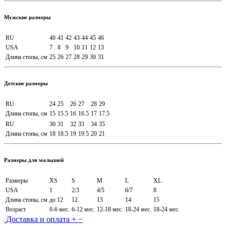
Мужские размеры
RU
40
41
42
43
44
45
46
USA
7
8
9
10
11
12
13
Длина стопы, см
25
26
27
28
29
30
31
Детские размеры
RU
24
25
26
27
28
29
Длина стопы, см
15
15.5
16
16.5
17
17.5
RU
30
31
32
33
34
35
Длина стопы, см
18
18.5
19
19.5
20
21
Размеры для малышей
Размеры
XS
S
M
L
XL
USA
1
2/3
4/5
6/7
8
Длина стопы, см
до 12
12
13
14
15
Возраст
0-6 мес.
6-12 мес.
12-18 мес.
18-24 мес.
18-24 мес.
Доставка и оплата
+
−