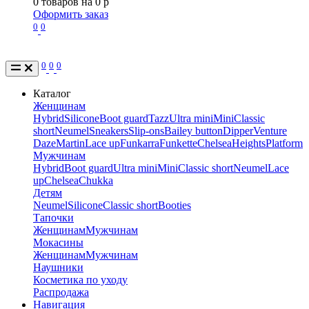
0
товаров на
0
p
Оформить заказ
0
0
0
0
0
Каталог
Женщинам
Hybrid
Silicone
Boot guard
Tazz
Ultra mini
Mini
Classic
short
Neumel
Sneakers
Slip-ons
Bailey button
Dipper
Venture
Daze
Martin
Lace up
Funkarra
Funkette
Chelsea
Heights
Platform
Мужчинам
Hybrid
Boot guard
Ultra mini
Mini
Classic short
Neumel
Lace
up
Chelsea
Chukka
Детям
Neumel
Silicone
Classic short
Booties
Тапочки
Женщинам
Мужчинам
Мокасины
Женщинам
Мужчинам
Наушники
Косметика по уходу
Распродажа
Навигация