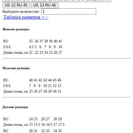
US 12 RU 45
US 13 RU 46
Выберите количество:
Таблица размеров
+
−
Женские размеры
RU
35
36
37
38
39
40
41
USA
4.5
5
6
7
8
9
10
Длина стопы, см
21
22
23
24
25
26
27
Мужские размеры
RU
40
41
42
43
44
45
46
USA
7
8
9
10
11
12
13
Длина стопы, см
25
26
27
28
29
30
31
Детские размеры
RU
24
25
26
27
28
29
Длина стопы, см
15
15.5
16
16.5
17
17.5
RU
30
31
32
33
34
35