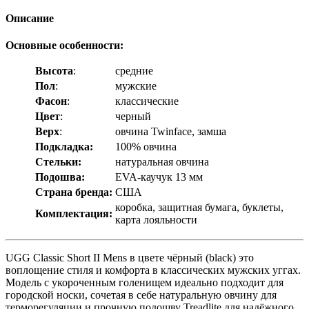
Описание
Основные особенности:
Высота
:
средние
Пол
:
мужские
Фасон
:
классические
Цвет
:
черный
Верх
:
овчина Twinface, замша
Подкладка:
100% овчина
Стельки:
натуральная овчина
Подошва:
EVA-каучук 13 мм
Страна бренда:
США
коробка, защитная бумага, буклеты,
Комплектация:
карта лояльности
UGG Classic Short II Mens в цвете чёрный (black) это
воплощение стиля и комфорта в классических мужских уггах.
Модель с укороченным голенищем идеально подходит для
городской носки, сочетая в себе натуральную овчину для
терморегуляции и прочную подошву Treadlite для надёжного