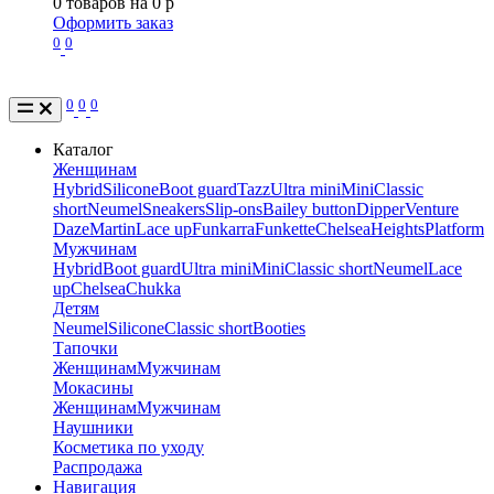
0
товаров на
0
p
Оформить заказ
0
0
0
0
0
Каталог
Женщинам
Hybrid
Silicone
Boot guard
Tazz
Ultra mini
Mini
Classic
short
Neumel
Sneakers
Slip-ons
Bailey button
Dipper
Venture
Daze
Martin
Lace up
Funkarra
Funkette
Chelsea
Heights
Platform
Мужчинам
Hybrid
Boot guard
Ultra mini
Mini
Classic short
Neumel
Lace
up
Chelsea
Chukka
Детям
Neumel
Silicone
Classic short
Booties
Тапочки
Женщинам
Мужчинам
Мокасины
Женщинам
Мужчинам
Наушники
Косметика по уходу
Распродажа
Навигация