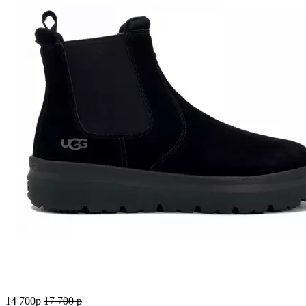
14 700
p
17 700
p