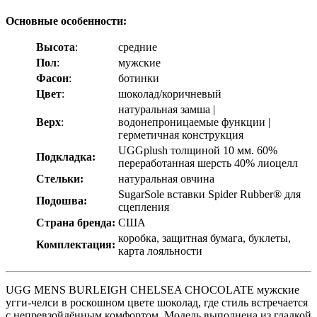
Основные особенности:
Высота
:
средние
Пол
:
мужские
Фасон
:
ботинки
Цвет
:
шоколад/коричневый
натуральная замша |
Верх
:
водонепроницаемые функции |
герметичная конструкция
UGGplush толщиной 10 мм. 60%
Подкладка:
переработанная шерсть 40% лиоцелл
Стельки:
натуральная овчина
SugarSole вставки Spider Rubber® для
Подошва:
сцепления
Страна бренда:
США
коробка, защитная бумага, буклеты,
Комплектация:
карта лояльности
UGG MENS BURLEIGH CHELSEA CHOCOLATE мужские
угги-челси в роскошном цвете шоколад, где стиль встречается
с непревзойдённым комфортом. Модель выполнена из гладкой