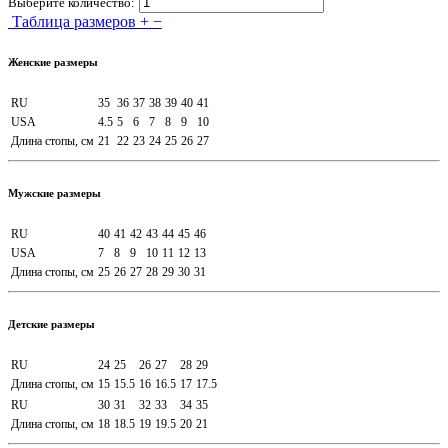
Выберите количество:
Таблица размеров
+
−
Женские размеры
RU
35
36
37
38
39
40
41
USA
4.5
5
6
7
8
9
10
Длина стопы, см
21
22
23
24
25
26
27
Мужские размеры
RU
40
41
42
43
44
45
46
USA
7
8
9
10
11
12
13
Длина стопы, см
25
26
27
28
29
30
31
Детские размеры
RU
24
25
26
27
28
29
Длина стопы, см
15
15.5
16
16.5
17
17.5
RU
30
31
32
33
34
35
Длина стопы, см
18
18.5
19
19.5
20
21